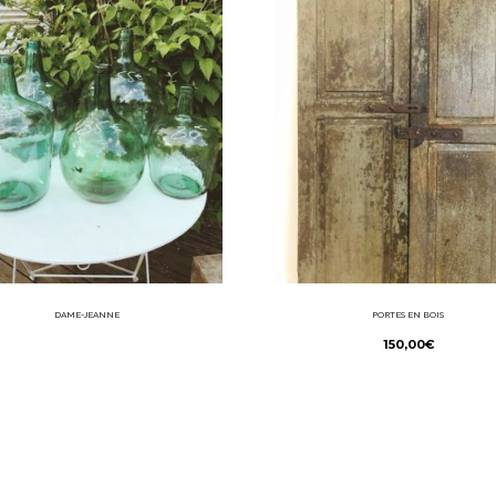
DAME-JEANNE
PORTES EN BOIS
150,00
€