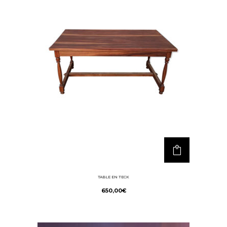
TABLE EN TECK
650,00
€